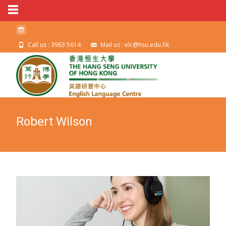
Call us : 3963 5614
Mail us : elc@hsu.edu.hk
Robert Wilson