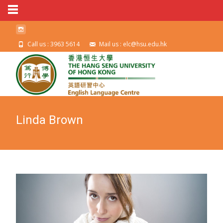
Call us : 3963 5614
Mail us : elc@hsu.edu.hk
Linda Brown