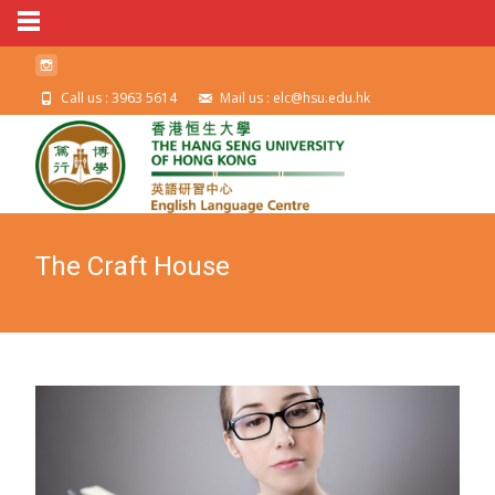
Call us : 3963 5614
Mail us : elc@hsu.edu.hk
The Craft House