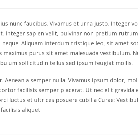
arius nunc faucibus. Vivamus et urna justo. Integer v
. Integer sapien velit, pulvinar non pretium rutrum, 
eque. Aliquam interdum tristique leo, sit amet sodale
nas maximus purus sit amet malesuada vestibulum. Nu
tibulum sollicitudin tellus sed ipsum feugiat mollis.
or. Aenean a semper nulla. Vivamus ipsum dolor, mole
tor facilisis semper placerat. Ut nec elit gravida e
orci luctus et ultrices posuere cubilia Curae; Ves
acilisis aliquet.