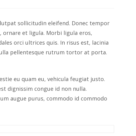
olutpat sollicitudin eleifend. Donec tempor
ornare et ligula. Morbi ligula eros,
s orci ultrices quis. In risus est, lacinia
lla pellentesque rutrum tortor at porta.
stie eu quam eu, vehicula feugiat justo.
st dignissim congue id non nulla.
tibulum augue purus, commodo id commodo