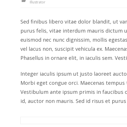
Illustrator
Sed finibus libero vitae dolor blandit, ut v
purus felis, vitae interdum mauris dictum ut
euismod nec nunc dignissim, mollis egestas n
vel lacus non, suscipit vehicula ex. Maece
Phasellus in ornare elit, in iaculis sem. Ves
Integer iaculis ipsum ut justo laoreet auct
Morbi eget congue orci. Maecenas tempus tor
Vestibulum ante ipsum primis in faucibus 
id, auctor non mauris. Sed id risus et purus f