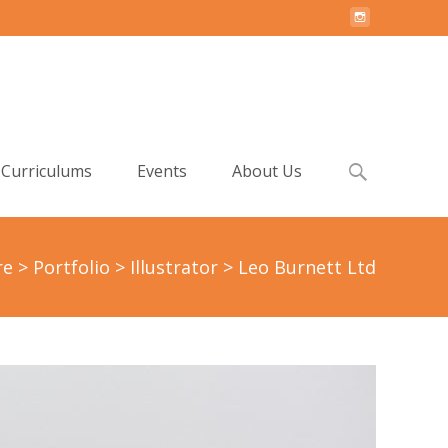
Search
Curriculums
Events
About Us
for:
re
>
Portfolio
>
Illustrator
>
Leo Burnett Ltd