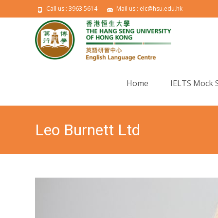
Call us : 3963 5614
Mail us : elc@hsu.edu.hk
Skip to content
Home
IELTS Mock 
Leo Burnett Ltd