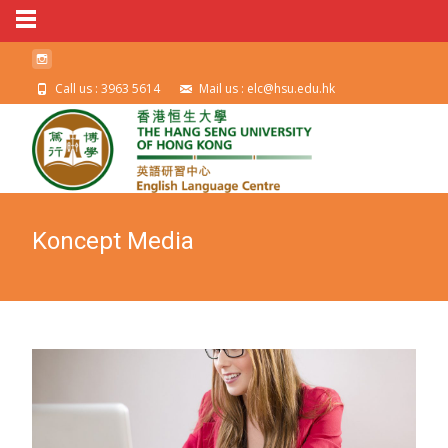
Call us : 3963 5614
Mail us : elc@hsu.edu.hk
Koncept Media